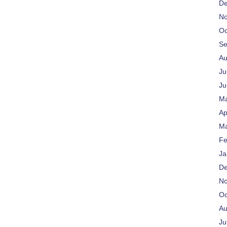
De
No
Oc
Se
Au
Ju
Ju
Ma
Ap
Ma
Fe
Ja
De
No
Oc
Au
Ju