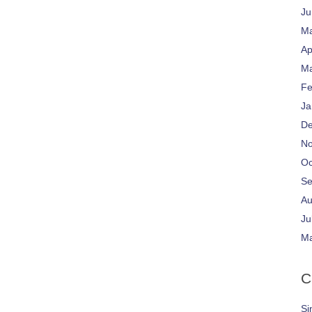
Ju
Ma
Ap
Ma
Fe
Ja
De
No
Oc
Se
Au
Ju
Ma
C
Si