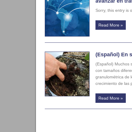
avanzar en tra
Sorry, this entry is
Read More »
(Español) En s
(Español) Muchos s
con tamaños diferen
granulométrica de l
crecimiento de las 
Read More »