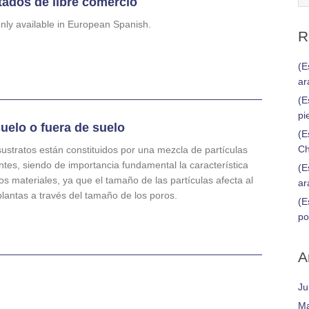
tados de libre comercio
 only available in European Spanish.
R
(E
ar
(E
pi
uelo o fuera de suelo
(E
Ch
ustratos están constituidos por una mezcla de partículas
tes, siendo de importancia fundamental la característica
(E
os materiales, ya que el tamaño de las partículas afecta al
ar
plantas a través del tamaño de los poros.
(E
po
A
Ju
Ma