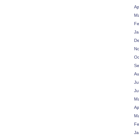
Ap
Ma
Fe
Ja
De
No
Oc
Se
Au
Ju
Ju
Ma
Ap
Ma
Fe
Ja